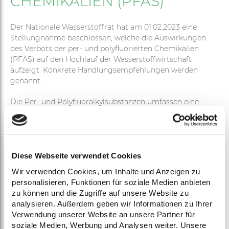
CHEMIKALIEN (PFAS)
Der Nationale Wasserstoffrat hat am 01.02.2023 eine
Stellungnahme beschlossen, welche die Auswirkungen
des Verbots der per- und polyfluorierten Chemikalien
(PFAS) auf den Hochlauf der Wasserstoffwirtschaft
aufzeigt. Konkrete Handlungsempfehlungen werden
genannt.
Die Per- und Polyfluoralkylsubstanzen umfassen eine
Klasse von tausenden von synthetischen
Industriechemikalien. PFAS weisen einzigartige
chemisch-physikalische Eigenschaften auf. Diese machen
sie unabdingbar sowohl für den Einsatz als
Schlüsselkomponenten für Elektrolyseure und
Diese Webseite verwendet Cookies
Brennstoffzellen als auch im Bereich der Lithium-
Wir verwenden Cookies, um Inhalte und Anzeigen zu
Batterien. Hier werden höchste Anforderungen an die
personalisieren, Funktionen für soziale Medien anbieten
chemische und thermische Beständigkeit gestellt, die
zu können und die Zugriffe auf unsere Website zu
bisher nur mit Hilfe der PFAS erfüllt werden können.
analysieren. Außerdem geben wir Informationen zu Ihrer
Verwendung unserer Website an unsere Partner für
Nach dem REACH-Beschränkungsprozess kann die EU-
soziale Medien, Werbung und Analysen weiter. Unsere