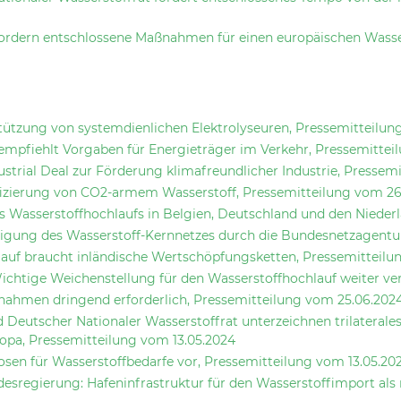
fordern entschlossene Maßnahmen für einen europäischen Wasse
stützung von systemdienlichen Elektrolyseuren, Pressemitteilun
mpfiehlt Vorgaben für Energieträger im Verkehr, Pressemittei
ustrial Deal zur Förderung klimafreundlicher Industrie, Pressem
izierung von CO2-armem Wasserstoff, Pressemitteilung vom 26.
s Wasserstoffhochlaufs in Belgien, Deutschland und den Niederl
igung des Wasserstoff-Kernnetzes durch die Bundesnetzagentur
lauf braucht inländische Wertschöpfungsketten, Pressemitteil
htige Weichenstellung für den Wasserstoffhochlauf weiter ver
nahmen dringend erforderlich, Pressemitteilung vom 25.06.202
 Deutscher Nationaler Wasserstoffrat unterzeichnen trilatera
ropa, Pressemitteilung vom 13.05.2024
sen für Wasserstoffbedarfe vor, Pressemitteilung vom 13.05.20
sregierung: Hafeninfrastruktur für den Wasserstoffimport als 