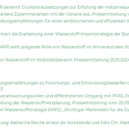
R benennt Grundvoraussetzungen zur Erfüllung der Industriequ
 stärkere Zusammenarbeit mit der Ukraine aus, Pressemitteilung
lungsempfehlungen für einen ambitionierten und effizienten W
iert die Erarbeitung einer Wasserstoff-Importstrategie der B
NWR sieht prägende Rolle von Wasserstoff im klimaneutralen S
n Wasserstoff im Mobilitätsbereich. Pressemitteilung 25.01.202
lungsempfehlungen zu Forschungs- und Entwicklungsbedarfen de
23
n verantwortungsvollen und differenzierten Umgang mit PFAS, P
cklung der Wasserstoffnetzplanung, Pressemitteilung vom 20.0
Wasserstoffstrategie (NWS): „Wichtiger Meilenstein für die Zuk
ng: Katherina Reiche erneut als Vorsitzende und Felix Chr. Matt