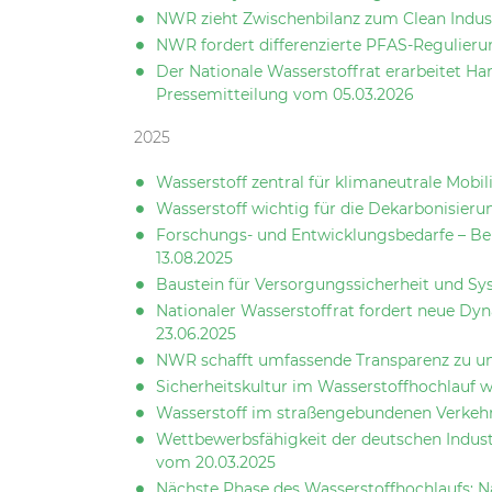
NWR zieht Zwischenbilanz zum Clean Indust
NWR fordert differenzierte PFAS-Regulieru
Der Nationale Wasserstoffrat erarbeitet 
Pressemitteilung vom 05.03.2026
2025
Wasserstoff zentral für klimaneutrale Mobi
Wasserstoff wichtig für die Dekarbonisieru
Forschungs- und Entwicklungsbedarfe – Ber
13.08.2025
Baustein für Versorgungssicherheit und Sys
Nationaler Wasserstoffrat fordert neue Dyn
23.06.2025
NWR schafft umfassende Transparenz zu un
Sicherheitskultur im Wasserstoffhochlauf 
Wasserstoff im straßengebundenen Verkehr
Wettbewerbsfähigkeit der deutschen Indust
vom 20.03.2025
Nächste Phase des Wasserstoffhochlaufs: N