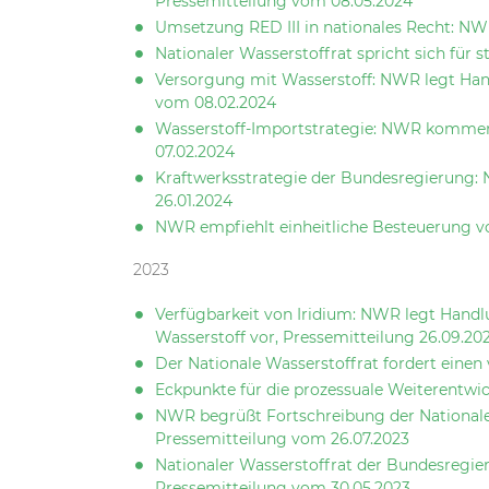
Pressemitteilung vom 08.05.2024
Umsetzung RED III in nationales Recht: NW
Nationaler Wasserstoffrat spricht sich für
Versorgung mit Wasserstoff: NWR legt Hand
vom 08.02.2024
Wasserstoff-Importstrategie: NWR komment
07.02.2024
Kraftwerksstrategie der Bundesregierung: 
26.01.2024
NWR empfiehlt einheitliche Besteuerung vo
2023
Verfügbarkeit von Iridium: NWR legt Hand
Wasserstoff vor, Pressemitteilung 26.09.20
Der Nationale Wasserstoffrat fordert eine
Eckpunkte für die prozessuale Weiterentwi
NWR begrüßt Fortschreibung der Nationalen 
Pressemitteilung vom 26.07.2023
Nationaler Wasserstoffrat der Bundesregieru
Pressemitteilung vom 30.05.2023