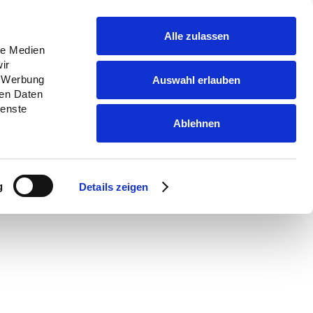
Alle zulassen
le Medien
ir
MEDIENINFORMATIONEN
, Werbung
Auswahl erlauben
ren Daten
ienste
Ablehnen
g
Details zeigen