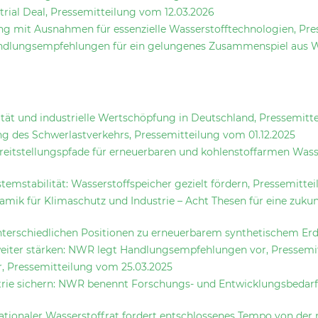
rial Deal, Pressemitteilung vom 12.03.2026
ng mit Ausnahmen für essenzielle Wasserstofftechnologien, Pre
Handlungsempfehlungen für ein gelungenes Zusammenspiel aus
lität und industrielle Wertschöpfung in Deutschland, Pressemit
ng des Schwerlastverkehrs, Pressemitteilung vom 01.12.2025
eitstellungspfade für erneuerbaren und kohlenstoffarmen Wass
temstabilität: Wasserstoffspeicher gezielt fördern, Pressemitte
amik für Klimaschutz und Industrie – Acht Thesen für eine zukun
terschiedlichen Positionen zu erneuerbarem synthetischem Erd
weiter stärken: NWR legt Handlungsempfehlungen vor, Pressemi
, Pressemitteilung vom 25.03.2025
rie sichern: NWR benennt Forschungs- und Entwicklungsbedarfe
ationaler Wasserstoffrat fordert entschlossenes Tempo von der