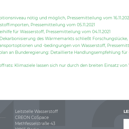
itionsniveau nötig und möglich, Pressemitteilung vom 16.11.202
stoffimporten, Pressemitteilung vom 05.11.2021
ilfe für Wasserstoff, Pressemitteilung vom 04.11.2021
 Dekarbonisierung des Wärmemarkts schließt Forschungslücke, 
ransportoptionen und -bedingungen von Wasserstoff, Pressemitt
plan an Bunderegierung: Detaillierte Handlungsempfehlung für d
ffrats: Klimaziele lassen sich nur durch den breiten Einsatz vo
Leitstelle Wasserstoff
LE
CREON CoSpace
Methfesselstraße 43