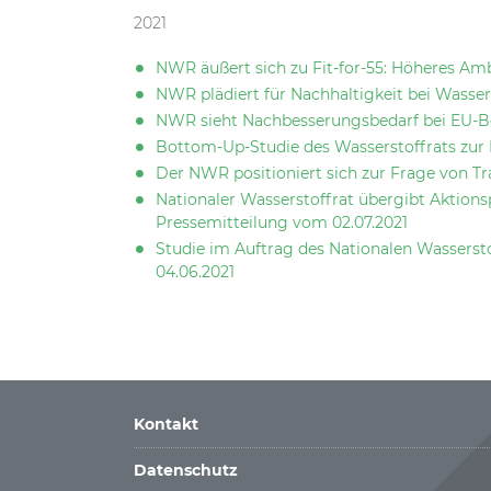
2021
NWR äußert sich zu Fit-for-55: Höheres Amb
NWR plädiert für Nachhaltigkeit bei Wasser
NWR sieht Nachbesserungsbedarf bei EU-Beih
Bottom-Up-Studie des Wasserstoffrats zur
Der NWR positioniert sich zur Frage von T
Nationaler Wasserstoffrat übergibt Aktions
Pressemitteilung vom 02.07.2021
Studie im Auftrag des Nationalen Wassersto
04.06.2021
Kontakt
Datenschutz