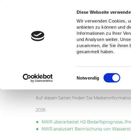
DE
|
EN
Diese Webseite verwende
Wir verwenden Cookies, um
anbieten zu können und di
NATIONAL
Informationen zu Ihrer Ve
und Analysen weiter. Unse
zusammen, die Sie ihnen b
Home
Medieninformationen
gesammelt haben.
Einwilligungsauswahl
Notwendig
Auf diesen Seiten finden Sie Medieninformati
2026
NWR überarbeitet H2-Bedarfsprognose, Pre
NWR analysiert Beimischung von Wassersto