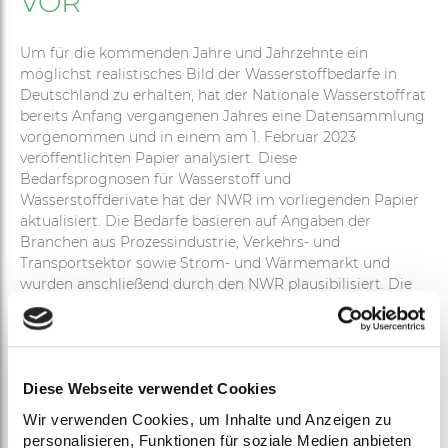
VOR
Um für die kommenden Jahre und Jahrzehnte ein
möglichst realistisches Bild der Wasserstoffbedarfe in
Deutschland zu erhalten, hat der Nationale Wasserstoffrat
bereits Anfang vergangenen Jahres eine Datensammlung
vorgenommen und in einem am 1. Februar 2023
veröffentlichten Papier analysiert. Diese
Bedarfsprognosen für Wasserstoff und
Wasserstoffderivate hat der NWR im vorliegenden Papier
aktualisiert. Die Bedarfe basieren auf Angaben der
Branchen aus Prozessindustrie, Verkehrs- und
Transportsektor sowie Strom- und Wärmemarkt und
wurden anschließend durch den NWR plausibilisiert. Die
Analyse gibt somit einen groben, aber validen Überblick
über zu erwartende Mengen, die in Deutschland
produziert oder importiert werden müssen.
Die Analyse zeigt, dass im Jahr 2030 bereits eine starke
Diese Webseite verwendet Cookies
Nachfrage der Stahlindustrie und des Schwerlastverkehrs
Wir verwenden Cookies, um Inhalte und Anzeigen zu
nach Wasserstoff zu erwarten ist. Die Bedarfe aller
personalisieren, Funktionen für soziale Medien anbieten