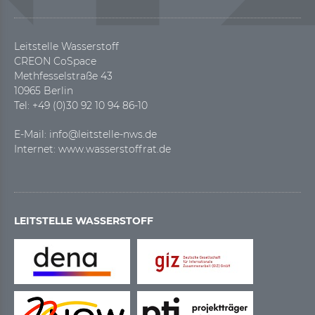
Leitstelle Wasserstoff
CREON CoSpace
Methfesselstraße 43
10965 Berlin
Tel: +49 (0)30 92 10 94 86-10
E-Mail:
info@leitstelle-nws.de
Internet:
www.wasserstoffrat.de
LEITSTELLE WASSERSTOFF