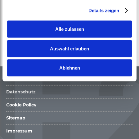
3. Mai 2024 steht hier und unter
Grundlagen- und
Details zeigen
Informationspapiere
als Download bereit.
WASSERSTOFFBEDARFE (UPDATE 2024)
Alle zulassen
(PDF, 214 KB)
Auswahl erlauben
Ablehnen
Kontakt
Datenschutz
Cookie Policy
Sitemap
Impressum